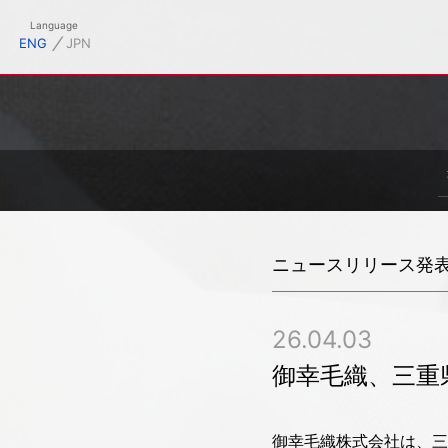
御幸毛織株式会社オフィシャルサイト
Language
⁄
ENG
JPN
ニュースリリース発
26.04.03
御幸毛織、三重
御幸毛織株式会社は、三