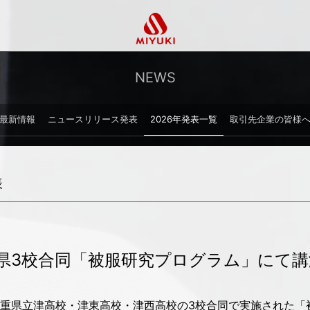
NEWS
最新情報
ニュースリリース発表
2026年発表一覧
取引先企業の皆様
表
県3校合同「被服研究プログラム」にて講
重県立津高校・津東高校・津西高校の3校合同で実施された「