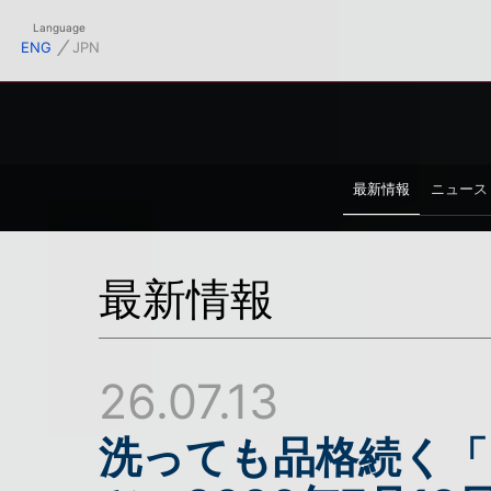
フィシャルサイト
Language
⁄
ENG
JPN
最新情報
ニュース
最新情報
26.07.13
洗っても品格続く「