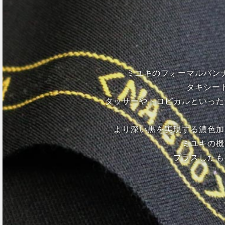
ミユキのフォーマルバン
タキシー
タッサーやトロピカルといった
より深い黒を実現する濃色加
ミユキの機
プラスしたも