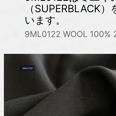
（SUPERBLAC
います。
9ML0122 WOOL 100%
9ML0122