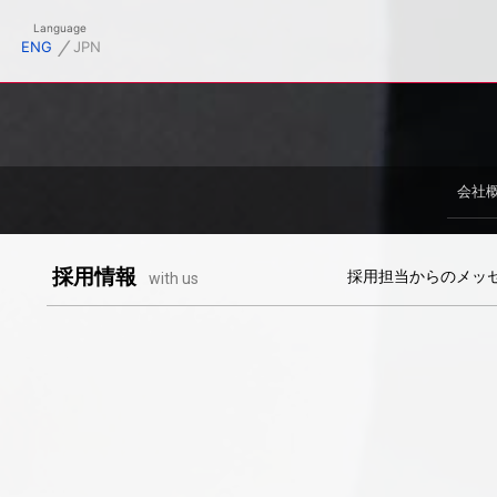
御幸毛織株式会社オフィシャルサイト
Language
⁄
ENG
JPN
会社
採用情報
採用担当からのメッ
with us