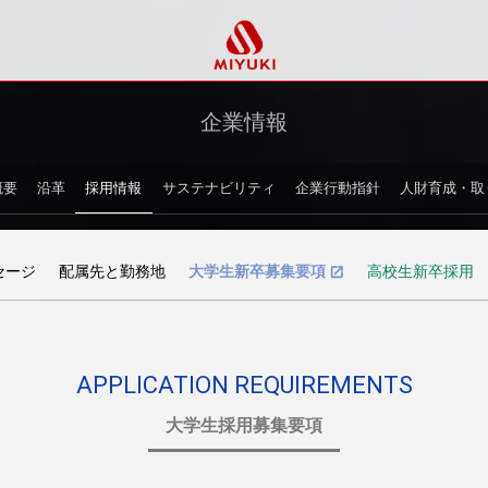
企業情報
概要
沿革
採用情報
サステナビリティ
企業行動指針
人財育成・取
セージ
配属先と勤務地
大学生新卒募集要項
高校生新卒採用
APPLICATION REQUIREMENTS
大学生採用募集要項